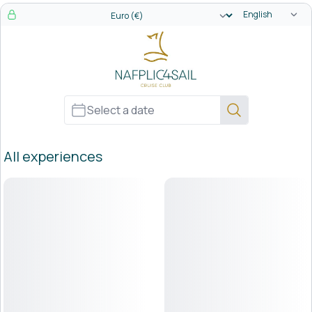
Language sele
Currency selector
All experiences