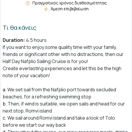
Πραγματικός χρόνος διαθεσιμότητας
Άμεση επιβεβαίωση
Τι θα κάνεις
Duration:
4.5 hours
If you want to enjoy some quality time with your family,
friends or significant other with no distractions, then our
Half Day Nafplio Sailing Cruise is for you!
Create everlasting experiences and let this be the high
note of your vacation!
We set sail from the Nafplio port towards secluded
beaches, for a refreshing swimming stop
Then, if wind is suitable, we open sails and head for our
next stop, Romvi island
We sail around Romvi island and take a look of Tolo
before we start our way back
Throughout the cruise, our crew prepares meals, drinks